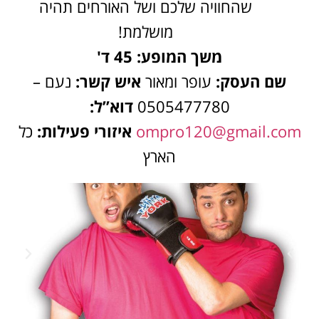
שהחוויה שלכם ושל האורחים תהיה
מושלמת!
משך המופע: 45 ד'
שם העסק:
עופר ומאור
איש קשר:
נעם –
0505477780
דוא”ל:
ompro120@gmail.com
איזורי פעילות:
כל
הארץ