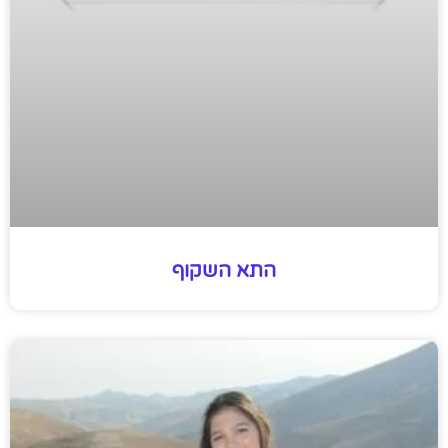
התא השקוף